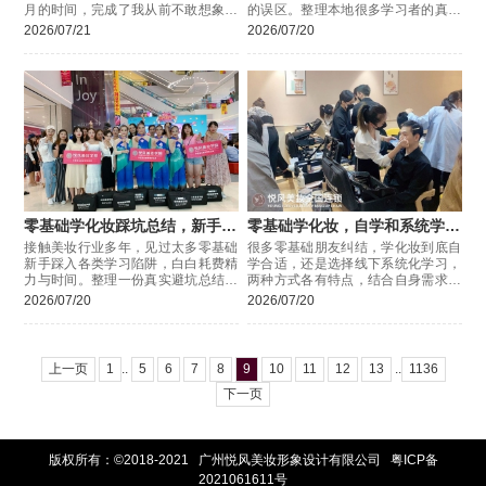
月的时间，完成了我从前不敢想象的
的误区。整理本地很多学习者的真实
蜕变。一路走来想感谢的，就是悦风
经历，分享几个一定要规避的问题，
2026/07/21
2026/07/20
美妆学院，是专业的教学、耐心负责
帮大家节省大量试错时间。
零基础学化妆踩坑总结，新手收
零基础学化妆，自学和系统学习
藏备用
怎么选？
接触美妆行业多年，见过太多零基础
很多零基础朋友纠结，学化妆到底自
新手踩入各类学习陷阱，白白耗费精
学合适，还是选择线下系统化学习，
力与时间。整理一份真实避坑总结，
两种方式各有特点，结合自身需求选
给打算入门化妆的朋友做参考。
择，才能少走弯路。
2026/07/20
2026/07/20
上一页
1
..
5
6
7
8
9
10
11
12
13
..
1136
下一页
版权所有：©2018-2021 广州悦风美妆形象设计有限公司
粤ICP备
2021061611号