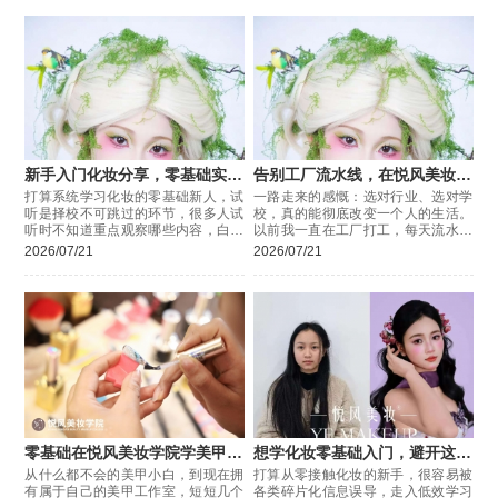
新手入门化妆分享，零基础实地
告别工厂流水线，在悦风美妆学
试听的实用判断方法
院学化妆
打算系统学习化妆的零基础新人，试
一路走来的感慨：选对行业、选对学
听是择校不可跳过的环节，很多人试
校，真的能彻底改变一个人的生活。
听时不知道重点观察哪些内容，白白
以前我一直在工厂打工，每天流水线
错过判断教学质量的机会，分享几个
重复枯燥的工作，熬夜加班、常年站
2026/07/21
2026/07/21
试听时可直接参考的观察角度。
班，环境嘈杂又压抑。每天累得身心
俱疲
零基础在悦风美妆学院学美甲逆
想学化妆零基础入门，避开这几
袭
个学习误区
从什么都不会的美甲小白，到现在拥
打算从零接触化妆的新手，很容易被
有属于自己的美甲工作室，短短几个
各类碎片化信息误导，走入低效学习