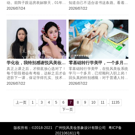
动。前阵子跟远房表妹聊天，01年的
知道自己不适合读书这条路。看着身
姑娘，中专毕业出来三年，换了五六
边的人各有出路，我其实特别迷茫，
2026/07/24
2026/07/22
份工作。
一直很焦虑。
学化妆，我特别感谢悦风美妆学
零基础转行学美甲，一个多月顺
院
利上岗
真正上课之后，才彻底放心选对了！
零基础转行学美甲，在悦风美妆系统
每个阶段都会有考核，达标之后才会
学习一个多月，已经顺利入职上岗！
进阶下一课，保证学得扎实、技术过
回头真的特别感慨：对于普通人转行
硬，不会浑水摸鱼混毕业。平时课后
来说，选对一所正规专业的学校，真
2026/07/22
2026/07/22
有任何问题，随时可以问老师，答疑
的能少走超级多弯路，
很及时，
上一页
1
..
3
4
5
6
7
8
9
10
11
..
1135
下一页
版权所有：©2018-2021 广州悦风美妆形象设计有限公司
粤ICP备
2021061611号