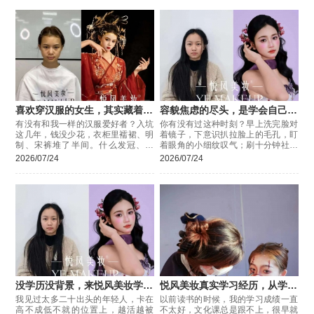
喜欢穿汉服的女生，其实藏着一
容貌焦虑的尽头，是学会自己掌
个变现小机会
控美
有没有和我一样的汉服爱好者？入坑
你有没有过这种时刻？早上洗完脸对
这几年，钱没少花，衣柜里襦裙、明
着镜子，下意识扒拉脸上的毛孔，盯
制、宋裤堆了半间。什么发冠、禁
着眼角的小细纹叹气；刷十分钟社交
步、团扇买了一堆，每逢漫展、汉服
软件，看着别人精致的脸蛋和穿搭，
2026/07/24
2026/07/24
节还要约拍、凑局，表面上风风光光
忽然就觉得自己哪哪都不对——脸型
的国风少女
不够流畅
没学历没背景，来悦风美妆学一
悦风美妆真实学习经历，从学渣
门技术到底有多重要
逆袭！
我见过太多二十出头的年轻人，卡在
以前读书的时候，我的学习成绩一直
高不成低不就的位置上，越活越被
不太好，文化课总是跟不上，很早就