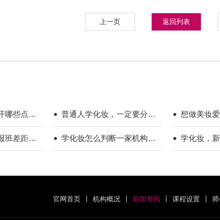
上一页
返回列表
开哪些点？
普通人学化妆，一定要分清
想做美妆爱
享
你的学习目标
新手入门完
报班差距到
学化妆怎么判断一家机构教
学化妆，新
学靠不靠谱？
只看外表
官网首页
机构概况
新闻资讯
课程设置
师