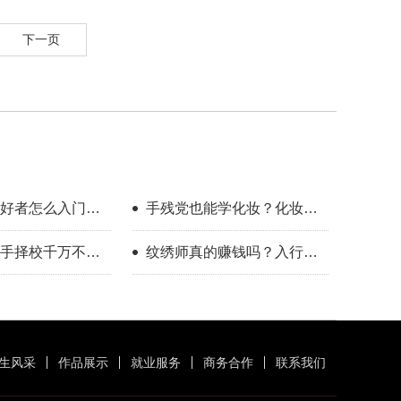
下一页
好者怎么入门？
手残党也能学化妆？化妆学
整流程指南
校怎么选？
手择校千万不要
纹绣师真的赚钱吗？入行半
年的真实感受
生风采
作品展示
就业服务
商务合作
联系我们