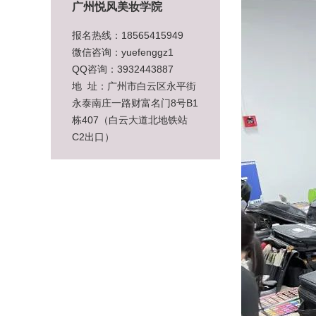
广州悦风美妆学院
报名热线：18565415949
微信咨询：yuefenggz1
QQ咨询：3932443887
地 址：广州市白云区永平街
永泰南庄一路财富名门8号B1
栋407（白云大道北地铁站
C2出口）