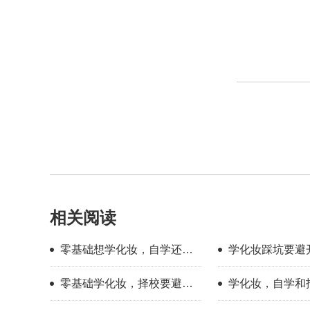
相关阅读
零基础想学化妆，自学还是
学化妆踩坑要避
找学校？过来人分享择校心
新手择校干货分
零基础学化妆，择校要避开
学化妆，自学和
得
哪些误区？
底有多大？