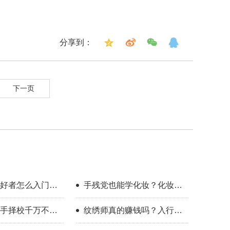
分享到：
下一页
好者怎么入门？
手残党也能学化妆？化妆学
整流程指南
校怎么选？
手择校千万不要
纹绣师真的赚钱吗？入行半
年的真实感受