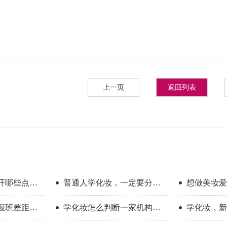
上一页
返回列表
开哪些点？
普通人学化妆，一定要分清
想做美妆爱
享
你的学习目标
新手入门完
报班差距到
学化妆怎么判断一家机构教
学化妆，新
学靠不靠谱？
只看外表