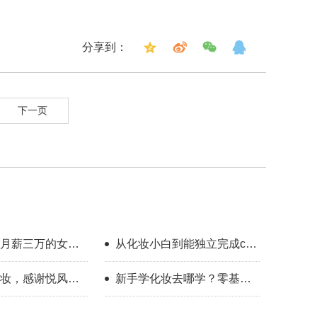
分享到：
下一页
月薪三万的女
从化妆小白到能独立完成cos
一门可变现的手
全妆，普通人也做得到
妆，感谢悦风美
新手学化妆去哪学？零基础
好技术
入门美妆攻略