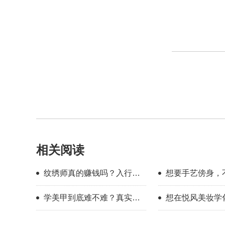
相关阅读
纹绣师真的赚钱吗？入行半
想要手艺傍身，
年的真实感受
一下美业这个方
学美甲到底难不难？真实经
想在悦风美妆学
历告诉你答案
里人多学不会？