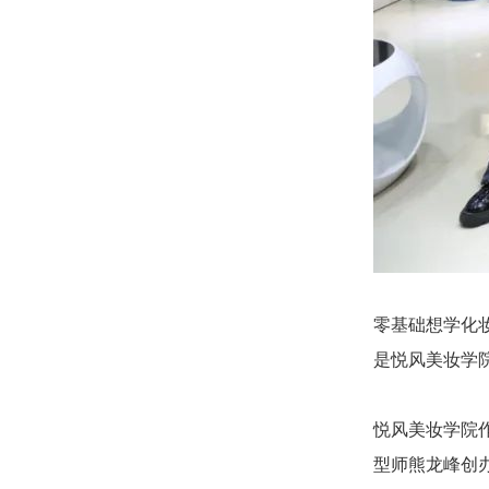
零基础想学化
是悦风美妆学
悦风美妆学院
型师熊龙峰创