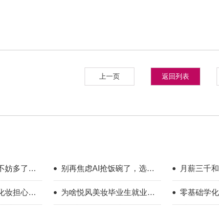
上一页
返回列表
不妨多了解
别再焦虑AI抢饭碗了，选对
月薪三千和
向
赛道，普通人照样有出路
生，差的是
化妆担心班
为啥悦风美妆毕业生就业率
零基础学化
艺
高？
妆让我掌握