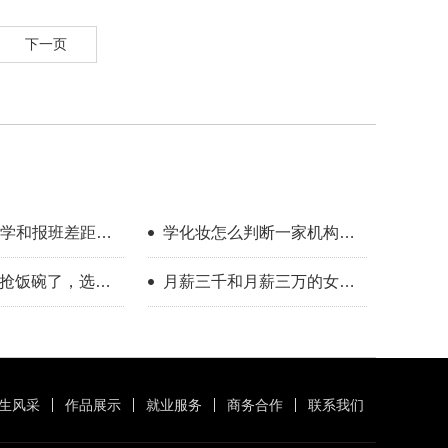
下一页
学和报班差距到
学化妆怎么判断一家机构教
学靠不靠谱？
I抢饭碗了，选对
月薪三千和月薪三万的女
人照样有出路
生，差的是一门可变现的手
艺
生风采
作品展示
就业服务
商务合作
联系我们