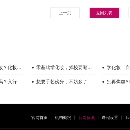
上一页
返回列表
妆？化妆学
零基础学化妆，择校要避开
学化妆，自
哪些误区？
底有多大？
吗？入行半
想要手艺傍身，不妨多了解
别再焦虑A
一下美业这个方向
赛道，普通
官网首页
机构概况
新闻资讯
课程设置
师