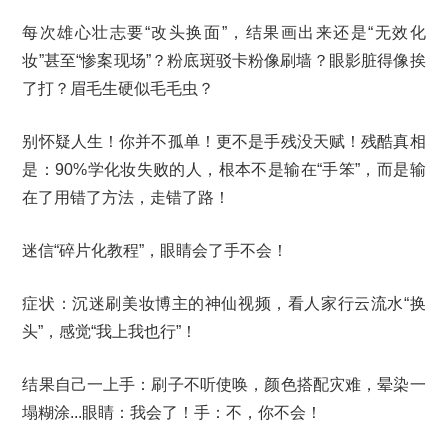
每次雄心壮志要“改头换面”，结果画出来还是“无效化
妆”甚至“惨案现场”？粉底斑驳卡粉像刷墙？眼影脏得像挨
了打？眉毛生硬似毛毛虫？
别怀疑人生！你并不孤单！更不是手残没天赋！残酷真相
是：90%学化妆失败的人，根本不是输在“手笨”，而是输
在了用错了方法，走错了路！
迷信“碎片化教程”，眼睛会了手不会！
症状：沉迷刷美妆博主的神仙视频，看人家行云流水“换
头”，感觉“我上我也行”！
结果自己一上手：刷子不听使唤，颜色搭配灾难，晕染一
塌糊涂...眼睛：我会了！手：不，你不会！