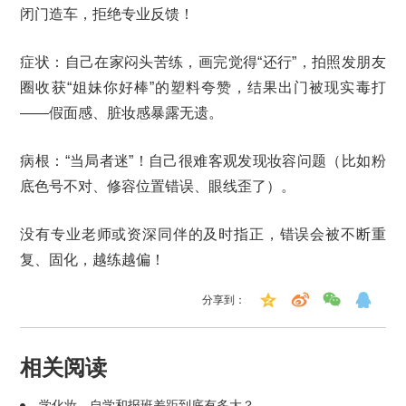
闭门造车，拒绝专业反馈！
症状：自己在家闷头苦练，画完觉得“还行”，拍照发朋友
圈收获“姐妹你好棒”的塑料夸赞，结果出门被现实毒打
——假面感、脏妆感暴露无遗。
病根：“当局者迷”！自己很难客观发现妆容问题（比如粉
底色号不对、修容位置错误、眼线歪了）。
没有专业老师或资深同伴的及时指正，错误会被不断重
复、固化，越练越偏！
分享到：
相关阅读
学化妆，自学和报班差距到底有多大？