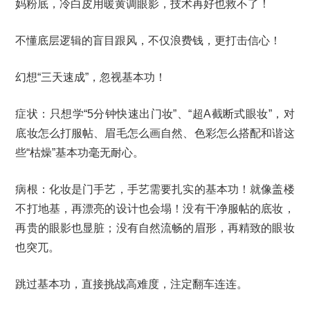
妈粉底，冷白皮用暖黄调眼影，技术再好也救不了！
不懂底层逻辑的盲目跟风，不仅浪费钱，更打击信心！
幻想“三天速成”，忽视基本功！
症状：只想学“5分钟快速出门妆”、“超A截断式眼妆”，对
底妆怎么打服帖、眉毛怎么画自然、色彩怎么搭配和谐这
些“枯燥”基本功毫无耐心。
病根：化妆是门手艺，手艺需要扎实的基本功！就像盖楼
不打地基，再漂亮的设计也会塌！没有干净服帖的底妆，
再贵的眼影也显脏；没有自然流畅的眉形，再精致的眼妆
也突兀。
跳过基本功，直接挑战高难度，注定翻车连连。