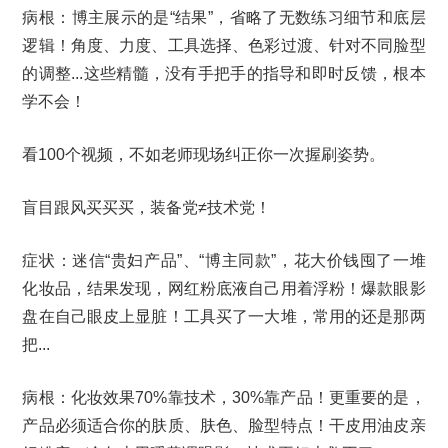
病根：博主展示的是“结果”，省略了无数练习细节和底层
逻辑！角度、力度、工具选择、色彩过渡、针对不同脸型
的调整...这些精髓，没有手把手的指导和即时反馈，根本
学不会！
看100个视频，不如老师现场纠正你一次握刷姿势。
盲目跟风买买买，装备党≠技术党！
症状：迷信“贵妇产品”、“博主同款”，花大价钱囤了一堆
化妆品，结果发现，网红粉底液自己用着浮粉！爆款眼影
盘在自己眼皮上显脏！工具买了一大堆，常用的还是那两
把...
病根：化妆效果70%靠技术，30%靠产品！更重要的是，
产品必须适合你的肤质、肤色、脸型特点！干皮用油皮亲