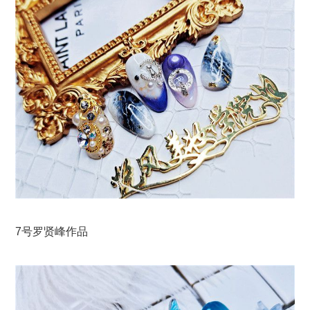
7号罗贤峰作品