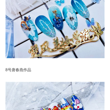
8号唐春燕作品