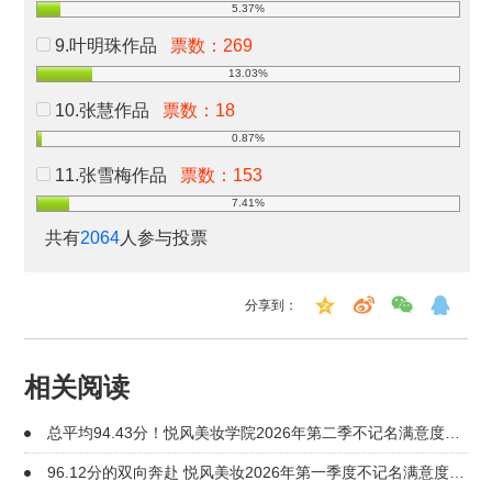
5.37%
9.叶明珠作品
票数：269
13.03%
10.张慧作品
票数：18
0.87%
11.张雪梅作品
票数：153
7.41%
共有
2064
人参与投票
分享到：
相关阅读
总平均94.43分！悦风美妆学院2026年第二季不记名满意度调
查
96.12分的双向奔赴 悦风美妆2026年第一季度不记名满意度出