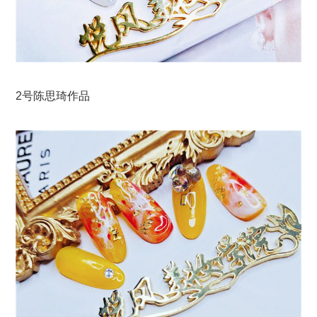
2号陈思琦作品