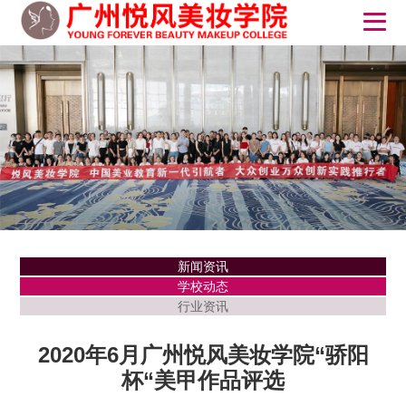
新闻资讯
学校动态
行业资讯
2020年6月广州悦风美妆学院“骄阳
杯“美甲作品评选